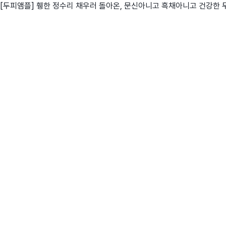
[두피앰플] 휑한 정수리 채우러 돌아온, 문신아니고 흑채아니고 건강한
친구
와디즈 에디션
메이커센터