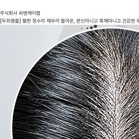
주식회사 씨앤케이랩
[두피앰플] 휑한 정수리 채우러 돌아온, 문신아니고 흑채아니고 건강한