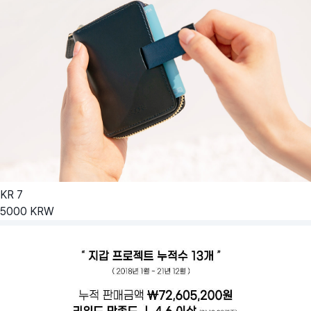
KR
7
5000
KRW