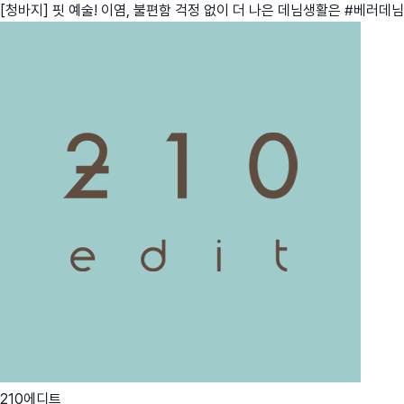
[청바지] 핏 예술! 이염, 불편함 걱정 없이 더 나은 데님생활은 #베러데님
210에디트