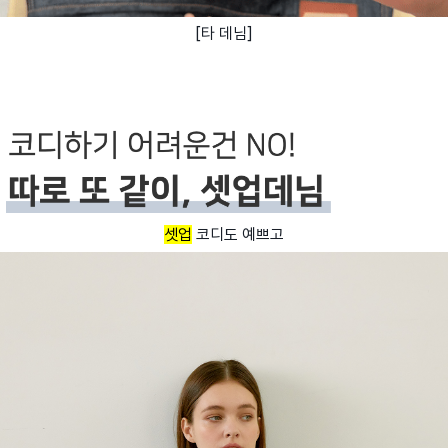
[타 데님]
셋업
코디도 예쁘고