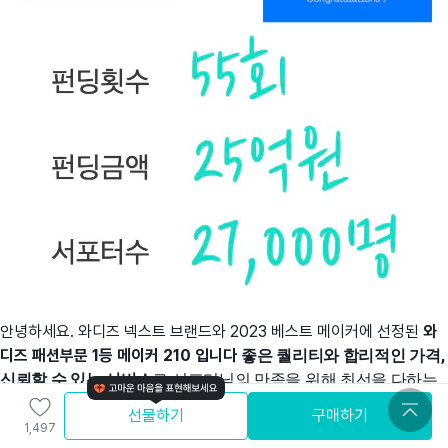
안녕하세요
.
와디즈
넥스트
브랜드와
2023
베스트
메이커에
선정된
와
디즈
패션부문
1
등
메이커
210
입니다
좋은
퀄리티와
합리적인
가격
,
신뢰할
수
있는
서비스
로 서포터님의
만족을
위해
최선을
다하는
210
입니다
.
선물하기
구매하기
1,497