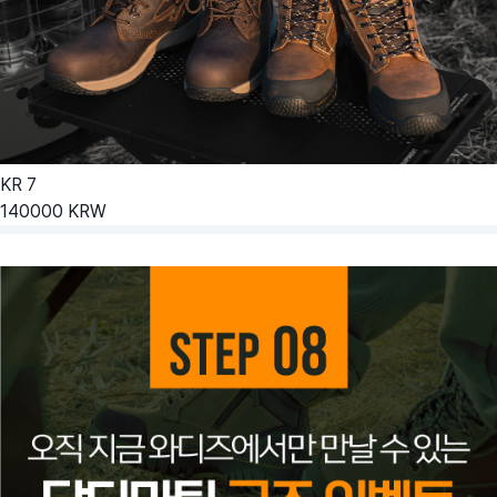
KR
7
140000
KRW