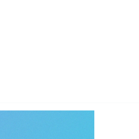
지사항
벤트
new
도자료
즈 IR
용