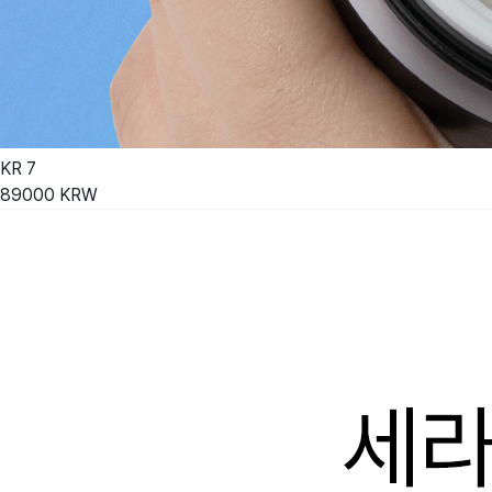
KR
7
89000
KRW