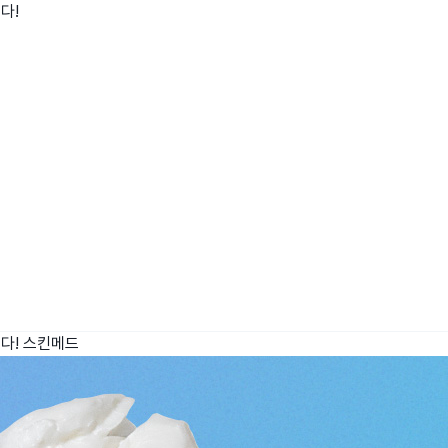
다!
wadiz NEXT BRAND
와디즈 블로그
공
와디즈 파트너 서비스
브랜드 스토리
이
IP 라이선스 사업 신청
브랜드 슬로건
보
와디즈 스쿨
협력 프로그램
와디
도움말센터
와디즈 어워즈
채
서포터클럽 멤버십
성공 프로젝트
다!
스킨메드