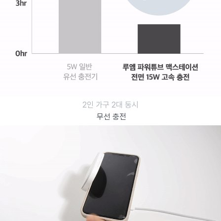
2인 가구
2대
동시
무선 충전