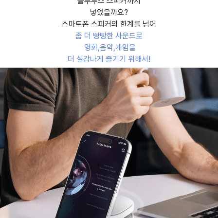
블루투스 스피커까지
넣었을까요?
스마트폰 스피커의 한계를 넘어
좀 더 빵빵한 사운드로
영화,음악,게임을
더 실감나게 즐기기 위해서!