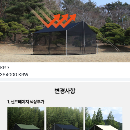
KR
7
364000
KRW