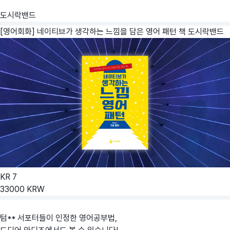
도시락밴드
[영어회화] 네이티브가 생각하는 느낌을 담은 영어 패턴 책
도시락밴드
KR
7
33000
KRW
텀** 서포터들이 인정한 영어공부법,