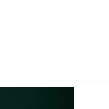
지사항
벤트
new
도자료
즈 IR
용