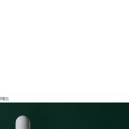
wadiz NEXT BRAND
와디즈 블로그
공
와디즈 파트너 서비스
브랜드 스토리
이
IP 라이선스 사업 신청
브랜드 슬로건
보
와디즈 스쿨
협력 프로그램
와디
도움말센터
와디즈 어워즈
채
서포터클럽 멤버십
성공 프로젝트
킨메드