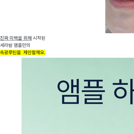
진짜 미백을 위해
시작된
세라밤 앰플만의
속광루틴을
제안할께요.