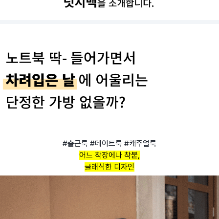
#출근룩 #데이트룩 #캐주얼룩
어느 착장에나 착붙,
클래식한 디자인