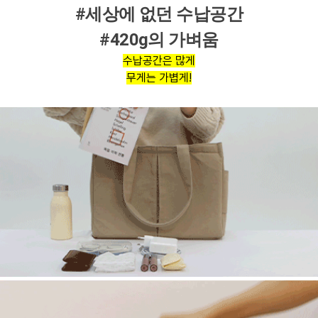
#세상에 없던 수납공간
#420g의 가벼움
수납공간은 많게
무게는 가볍게!