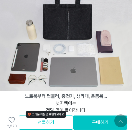
노트북부터 텀블러, 충전기, 생리대, 운동복...
넛지백에는
정말 많이 들어갑니다
.
선물하기
구매하기
그런데, 진짜 중요한 건
2,523
착착 정리되는