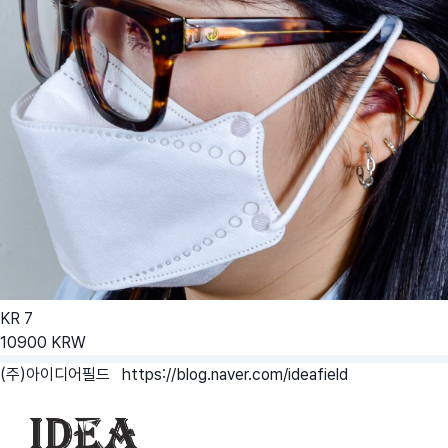
KR
7
10900
KRW
(주)아이디어필드
https://blog.naver.com/ideafield