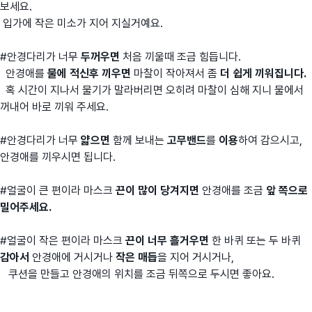
보세요.
입가에 작은 미소가 지어 지실거예요.
#안경다리가 너무
두꺼우면
처음 끼울때 조금 힘듭니다.
안경애를
물에 적신후 끼우면
마찰이 작아져서 좀
더 쉽게 끼워집니다.
혹 시간이 지나서 물기가 말라버리면 오히려 마찰이 심해 지니 물에서
꺼내어 바로 끼워 주세요.
#안경다리가 너무
얇으면
함께 보내는
고무밴드
를
이용
하여 감으시고,
안경애를 끼우시면 됩니다.
#얼굴이 큰 편이라 마스크
끈이 많이 당겨지면
안경애를 조금
앞 쪽으로
밀어주세요.
#얼굴이 작은 편이라 마스크
끈이 너무 흘거우면
한 바퀴 또는 두 바퀴
감아서
안경애에 거시거나
작은 매듭
을 지어 거시거나,
쿠션을 만들고 안경애의 위치를 조금 뒤쪽으로 두시면 좋아요.