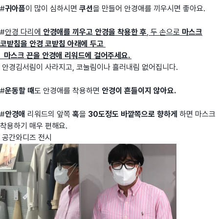
#
귀아픔
이 많이 심하시면
쿠션
을 만들어 안경애를 끼우시면 좋아요.
#
안경 다리에
안경애를 끼우고
안경을 착용한 후
, 두 손으로
마스크
코받침을
안경 코받침 아래에 두고
마스크 끈을 안경애 리워드에 걸어주세요.
안경김서림이 사라지고, 코눌림이나 흘러내림 없어집니다.
#
운동할 때
도 안경애를 착용하면
안경이 흔들이지 않
아요.
#
안경애
리워드의 앞쪽
혹
을
30도정도 바깥쪽으로 향하게
하면 마스크
착용하기 매우 편해요.
공간와디즈 전시