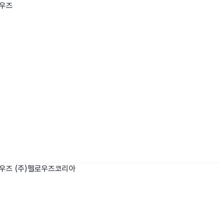
로우즈
wadiz NEXT BRAND
와디즈 블로그
공
와디즈 파트너 서비스
브랜드 스토리
이
IP 라이선스 사업 신청
브랜드 슬로건
보
와디즈 스쿨
협력 프로그램
와디
도움말센터
와디즈 어워즈
채
서포터클럽 멤버십
성공 프로젝트
로우즈
(주)펠로우즈코리아