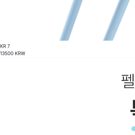
KR
7
13500
KRW