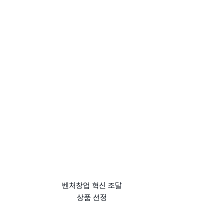
벤처창업 혁신 조달
상품 선정