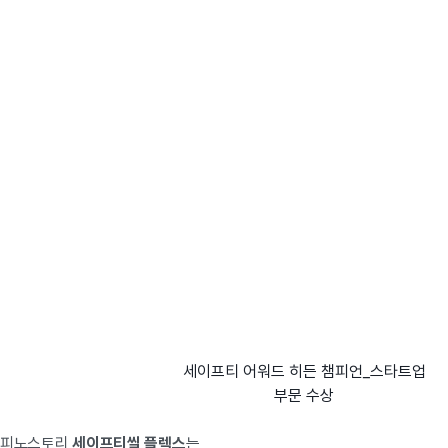
세이프티 어워드 히든 챔피언_스타트업
부문 수상
피노스토리
세이프티씰 플렉스
는