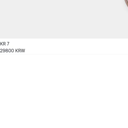
KR
7
29800
KRW