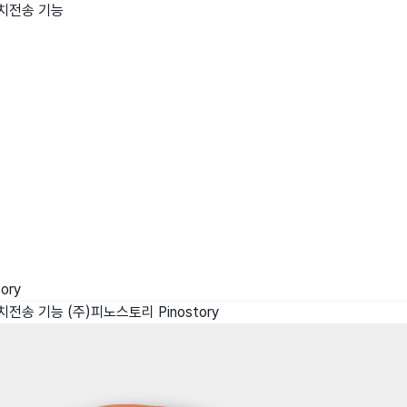
위치전송 기능
wadiz NEXT BRAND
와디즈 블로그
공
와디즈 파트너 서비스
브랜드 스토리
이
IP 라이선스 사업 신청
브랜드 슬로건
보
와디즈 스쿨
협력 프로그램
와디
도움말센터
와디즈 어워즈
채
서포터클럽 멤버십
성공 프로젝트
ory
위치전송 기능
(주)피노스토리 Pinostory