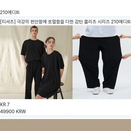
210에디트
[티셔츠] 극강의 편안함에 포멀함을 더한 감탄 플리츠 시리즈
210에디트
KR
7
49900
KRW