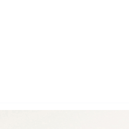
wadiz NEXT BRAND
와디즈 블로그
공
와디즈 파트너 서비스
브랜드 스토리
이
IP 라이선스 사업 신청
브랜드 슬로건
보
와디즈 스쿨
협력 프로그램
와디
도움말센터
와디즈 어워즈
채
서포터클럽 멤버십
성공 프로젝트