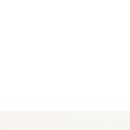
지사항
벤트
new
도자료
즈 IR
용