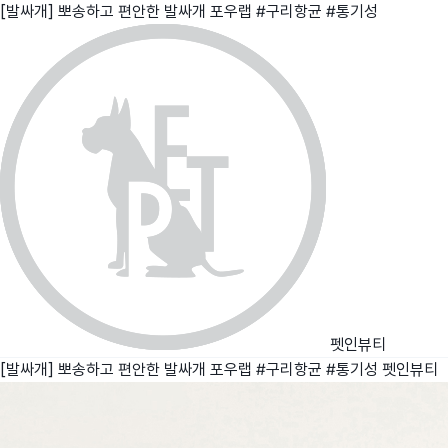
[발싸개] 뽀송하고 편안한 발싸개 포우랩 #구리항균 #통기성
친구
와디즈 에디션
메이커센터
펫인뷰티
[발싸개] 뽀송하고 편안한 발싸개 포우랩 #구리항균 #통기성
펫인뷰티