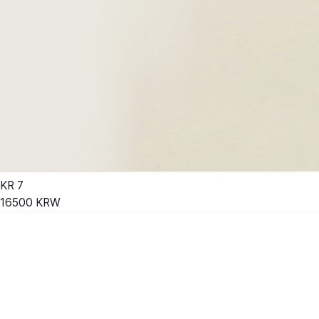
KR
7
16500
KRW