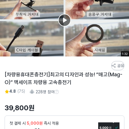
1:32
스
공유
토
[차량용휴대폰충전기]최고의 디자인과 성능! “매고(Mag-
어
O)” 맥세이프 차량용 고속충전기
스
토
4.8
(
75
)
228
명 참여
참여 수 정보
리
상
39,800
원
세
페
첫 결제 시
5,000원
즉시 적용
이