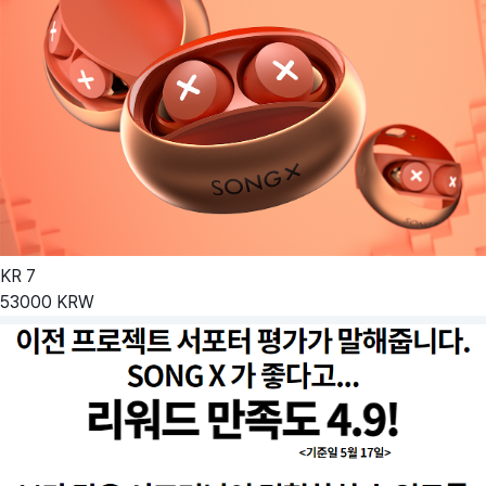
KR
7
53000
KRW