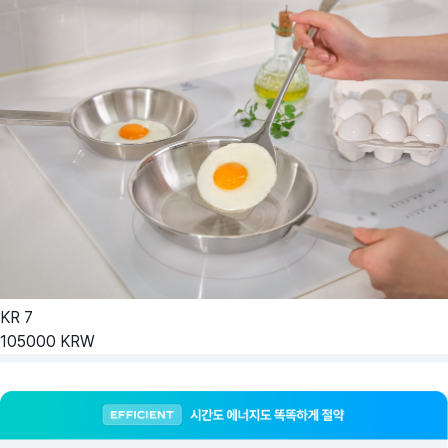
KR
7
105000
KRW