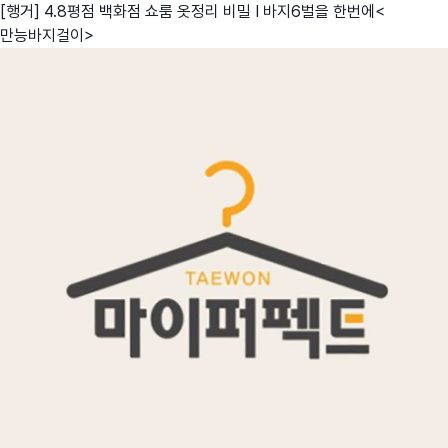
[행거] 4.8평점 백화점 쇼룸 옷정리 비밀 I 바지6벌을 한번에<
만능바지걸이>