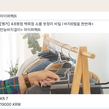
마이퍼펙트
[행거] 4.8평점 백화점 쇼룸 옷정리 비밀 I 바지6벌을 한번에<
만능바지걸이>
마이퍼펙트
KR
7
19000
KRW