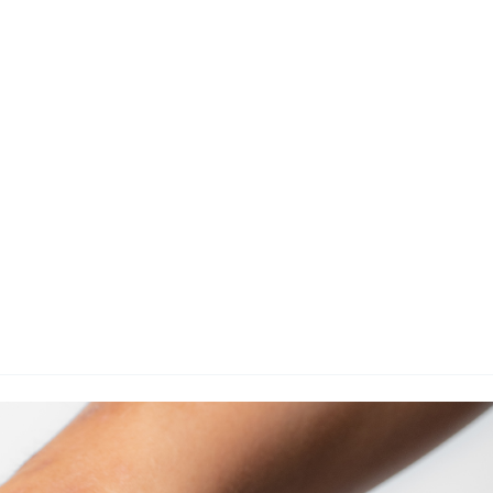
지사항
벤트
new
도자료
즈 IR
용