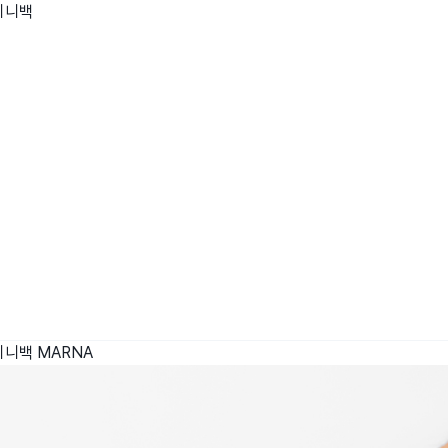
미니백
wadiz NEXT BRAND
와디즈 블로그
공
와디즈 파트너 서비스
브랜드 스토리
이
IP 라이선스 사업 신청
브랜드 슬로건
보
와디즈 스쿨
협력 프로그램
와디
도움말센터
와디즈 어워즈
채
서포터클럽 멤버십
성공 프로젝트
미니백
MARNA