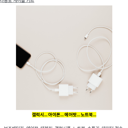
다용도 케이블 키트
갤럭시... 아이폰... 에어팟... 노트북...