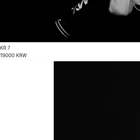
KR
7
19000
KRW