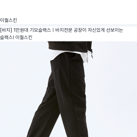
이퀄스킨
[바지] 1만원대 기모슬랙스ㅣ바지전문 공장이 자신있게 선보이는
슬랙스!
이퀄스킨