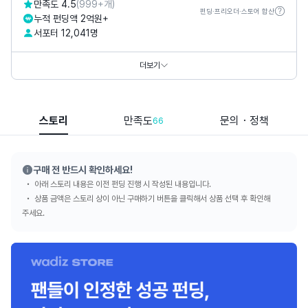
만족도 4.5
(999+개)
펀딩·프리오더·스토어 합산
누적 펀딩액 2억원+
서포터 12,041명
카카오톡채널
@
포램
홈페이지
https://smartstore.naver.com/dois
더보기
https://smartstore.naver.com/forlem
스토리
만족도
문의・정책
66
구매 전 반드시 확인하세요!
아래 스토리 내용은 이전 펀딩 진행 시 작성된 내용입니다.
상품 금액은 스토리 상이 아닌 구매하기 버튼을 클릭해서 상품 선택 후 확인해
주세요.