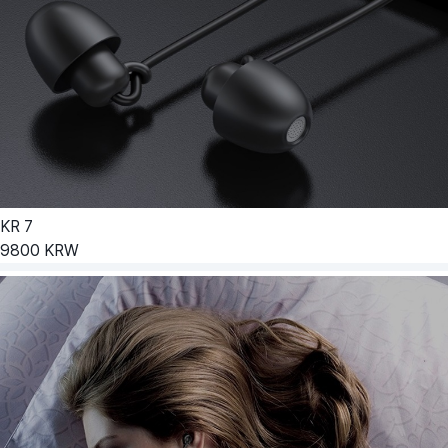
KR
7
9800
KRW