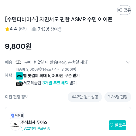
스
공유
토
[수면디바이스] 자면서도 편한 ASMR 수면 이어폰
어
4.4
(
66
)
743
명 참여
스
참여 수 정보
토
9,800
원
리
상
세
배송
구매 후 2일 내 발송(주말, 공휴일 제외)
페
배송비
3,000
원
(제주/도서산간 3,000원)
이
혜택
앱 첫결제
최대 5,000원 쿠폰 받기
지
서포터클럽
3개월 무료 혜택
받기
이전 펀딩 정보
442만 원+
성공
275명
펀딩
어워즈
주식회사 두이즈
팔로우
1,822명이 팔로우 중