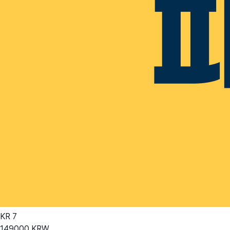
KR
7
149000
KRW