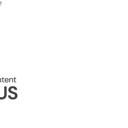
썬
wadiz NEXT BRAND
와디즈 블로그
공
와디즈 파트너 서비스
브랜드 스토리
이
IP 라이선스 사업 신청
브랜드 슬로건
보
와디즈 스쿨
협력 프로그램
와디
도움말센터
와디즈 어워즈
채
서포터클럽 멤버십
성공 프로젝트