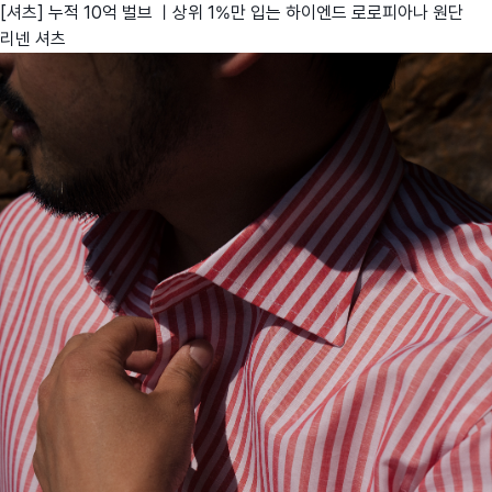
[셔츠] 누적 10억 벌브 ㅣ상위 1%만 입는 하이엔드 로로피아나 원단
리넨 셔츠