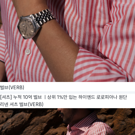
벌브(VERB)
[셔츠] 누적 10억 벌브 ㅣ상위 1%만 입는 하이엔드 로로피아나 원단
리넨 셔츠
벌브(VERB)