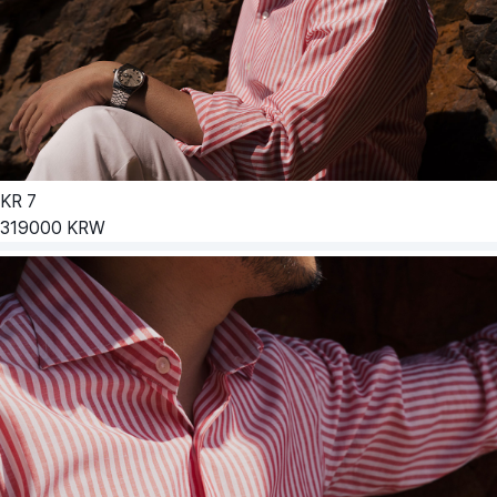
KR
7
319000
KRW