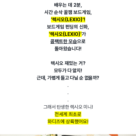
배우는 데 2분,
시간 순삭 꿀잼 보드게임,
'렉시오(LEXIO)'!
보드게임 펀딩의 신화,
'렉시오(LEXIO)'
가
콤팩트한 모습
으로
돌아왔습니다!
렉시오 재밌는 거?
모두가 다 알지!
근데, 가볍게 들고 다닐 순 없을까?
.
.
.
그래서 탄생한 렉시오 미니!
전세계 최초로
와디즈에 상륙했어요!