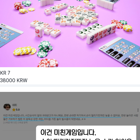
KR
7
38000
KRW