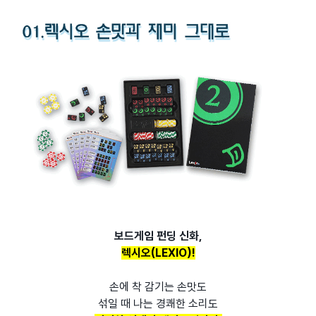
보드게임 펀딩 신화,
렉시오(LEXIO)!
손에 착 감기는 손맛도
섞일 때 나는 경쾌한 소리도