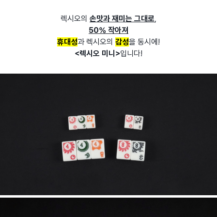
렉시오의
손맛과 재미는 그대로
,
50% 작아져
휴대성
과 렉시오의
감성
을 동시에!
<렉시오 미니>
입니다!