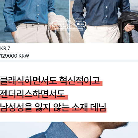
KR
7
129000
KRW