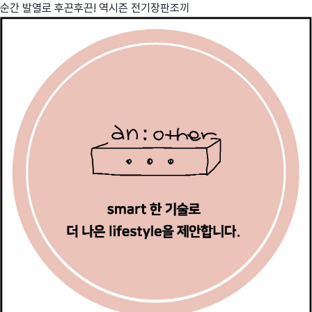
순간 발열로 후끈후끈! 역시즌 전기장판조끼