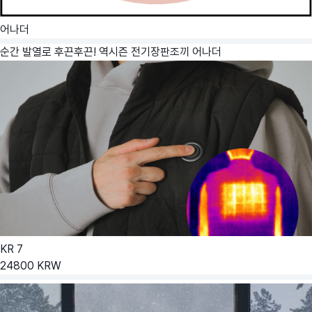
어나더
순간 발열로 후끈후끈! 역시즌 전기장판조끼
어나더
KR
7
24800
KRW