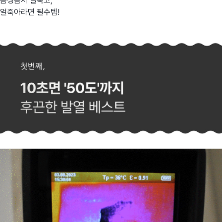
폼생폼사 얼죽코,
얼죽아라면 필수템!