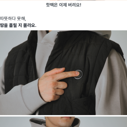
핫팩은 이제 버려요!
따뜻하다 못해,
땀을 흘릴 지 몰라요.