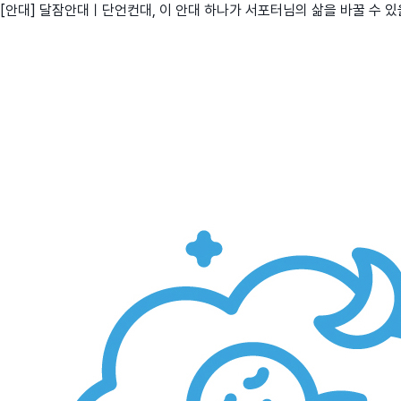
[안대] 달잠안대ㅣ단언컨대, 이 안대 하나가 서포터님의 삶을 바꿀 수 있
친구
와디즈 에디션
메이커센터