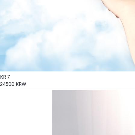
KR
7
24500
KRW