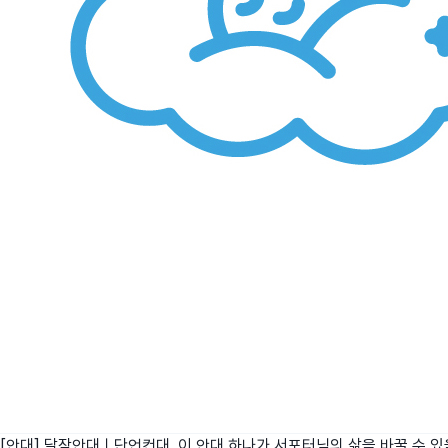
[안대] 달잠안대ㅣ단언컨대, 이 안대 하나가 서포터님의 삶을 바꿀 수 있