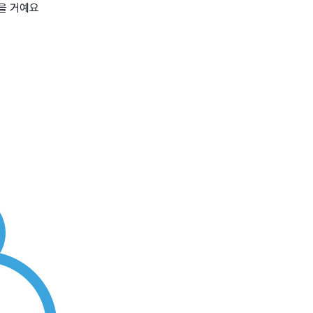
을 거예요
wadiz NEXT BRAND
와디즈 블로그
공
와디즈 파트너 서비스
브랜드 스토리
이
IP 라이선스 사업 신청
브랜드 슬로건
보
와디즈 스쿨
협력 프로그램
와디
도움말센터
와디즈 어워즈
채
서포터클럽 멤버십
성공 프로젝트