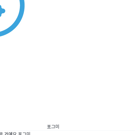
포그미
을 거예요
포그미