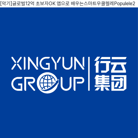
[악기]글로벌12억 초보자OK 앱으로 배우는스마트우쿨렐레Populele2