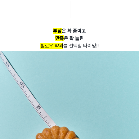
부담
은 확 줄이고
만족
은 확 늘린
힐로우 약과
를 선택할 타이밍!!