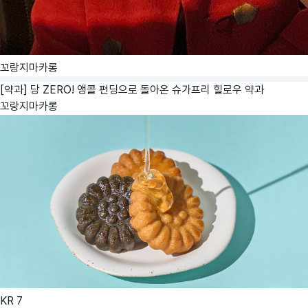
꼬랑지마카롱
[약과] 당 ZERO! 앵콜 펀딩으로 돌아온 슈가프리 힐로우 약과
꼬랑지마카롱
KR
7