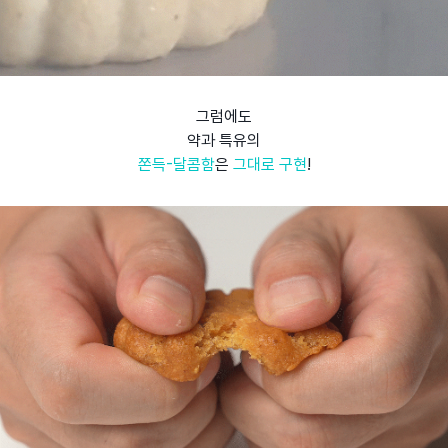
그럼에도
약과 특유의
쫀득-달콤함
은
그대로 구현
!