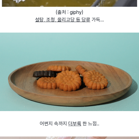
(출처 : giphy)
설탕, 조청, 올리고당 등 당류
가득...
어쩐지 속까지
더부룩
한 느낌..