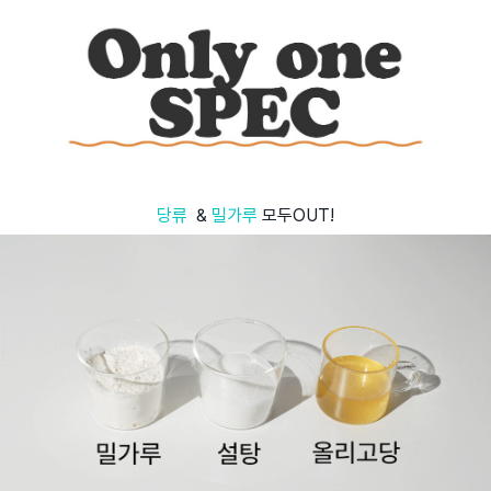
당류
&
밀가루
모두OUT!