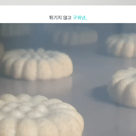
튀기지 않고
구워낸,