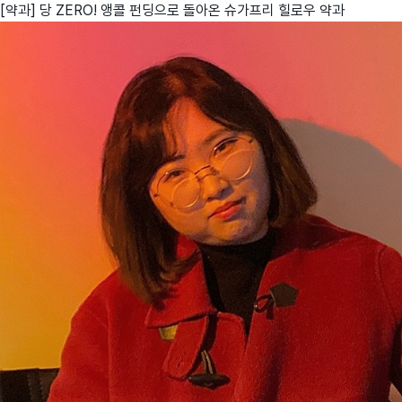
[약과] 당 ZERO! 앵콜 펀딩으로 돌아온 슈가프리 힐로우 약과