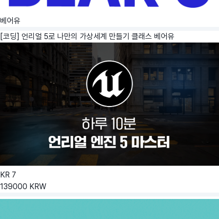
베어유
[코딩] 언리얼 5로 나만의 가상세계 만들기 클래스
베어유
KR
7
139000
KRW