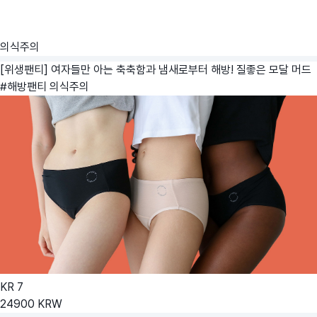
의식주의
[위생팬티] 여자들만 아는 축축함과 냄새로부터 해방! 질좋은 모달 머드
#해방팬티
의식주의
KR
7
24900
KRW