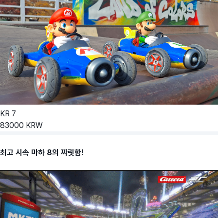
KR
7
83000
KRW
최고 시속 마하 8의 짜릿함!