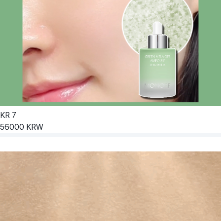
KR
7
56000
KRW