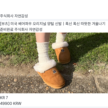
주식회사 자연감성
[부츠] 미국 베어파우 오리지널 양털 신발｜폭신 폭신 따뜻한 겨울나기
준비완료
주식회사 자연감성
KR
7
49900
KRW