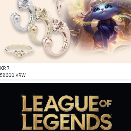
KR
7
58600
KRW