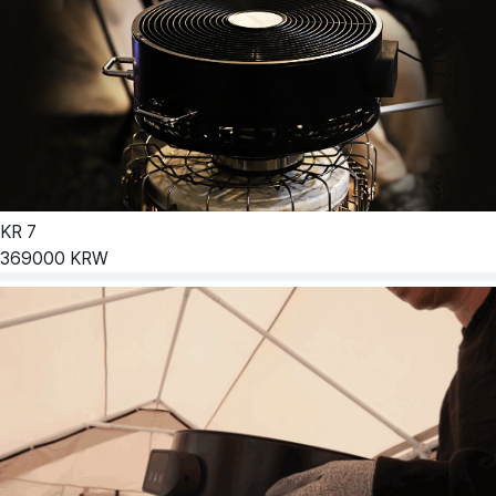
KR
7
369000
KRW