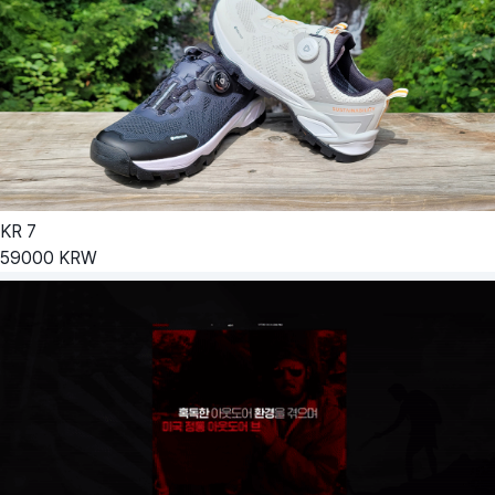
KR
7
59000
KRW