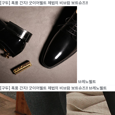
[구두] 폭풍 간지! 굿이어웰트 제법의 비브람 보트슈즈!!
친구
와디즈 에디션
메이커센터
브레노웰트
[구두] 폭풍 간지! 굿이어웰트 제법의 비브람 보트슈즈!!
브레노웰트