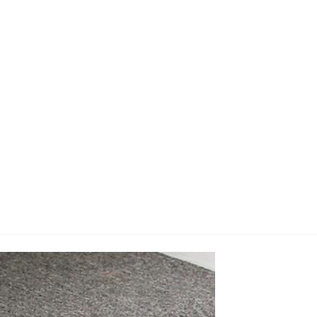
지사항
벤트
new
도자료
즈 IR
용