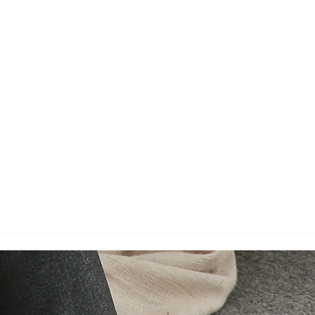
wadiz NEXT BRAND
와디즈 블로그
공
와디즈 파트너 서비스
브랜드 스토리
이
IP 라이선스 사업 신청
브랜드 슬로건
보
와디즈 스쿨
협력 프로그램
와디
도움말센터
와디즈 어워즈
채
서포터클럽 멤버십
성공 프로젝트