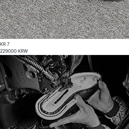
KR
7
229000
KRW