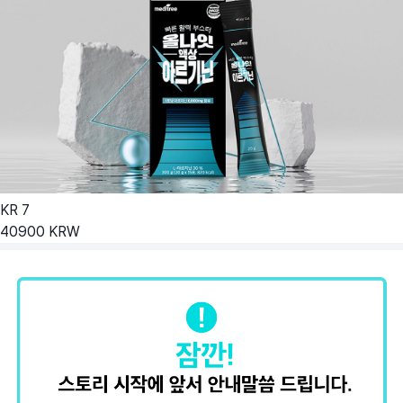
KR
7
40900
KRW