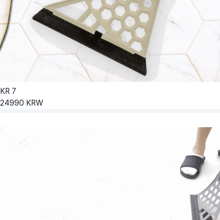
KR
7
24990
KRW