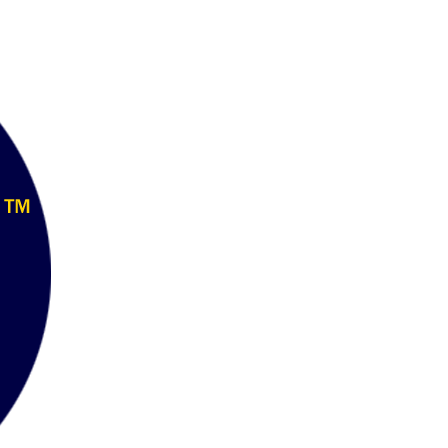
wadiz NEXT BRAND
와디즈 블로그
공
와디즈 파트너 서비스
브랜드 스토리
이
IP 라이선스 사업 신청
브랜드 슬로건
보
와디즈 스쿨
협력 프로그램
와디
도움말센터
와디즈 어워즈
채
서포터클럽 멤버십
성공 프로젝트