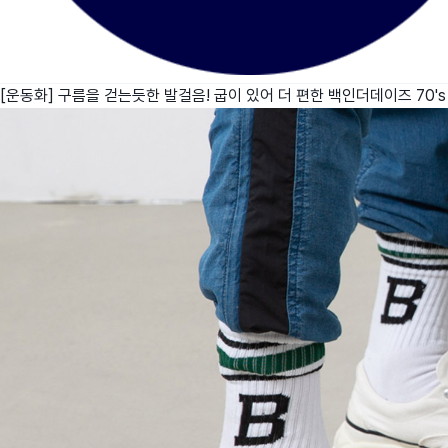
[운동화] 구름을 걷는듯한 발걸음! 굽이 있어 더 편한 백인더데이즈 70's