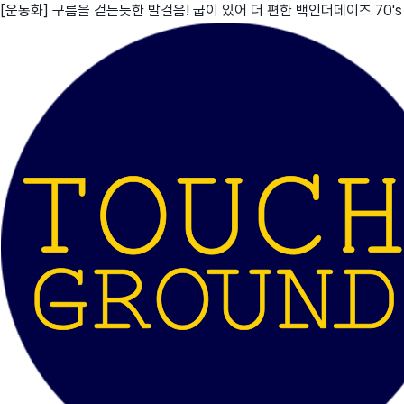
[운동화] 구름을 걷는듯한 발걸음! 굽이 있어 더 편한 백인더데이즈 70's
친구
와디즈 에디션
메이커센터