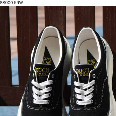
88000
KRW