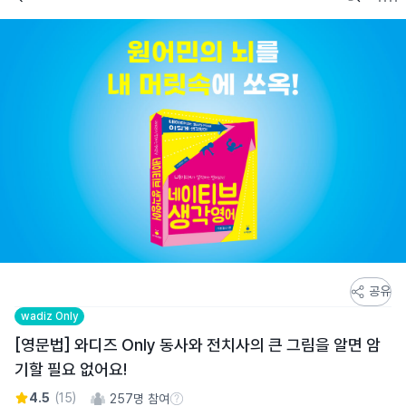
스
공유
토
wadiz Only
어
[영문법] 와디즈 Only 동사와 전치사의 큰 그림을 알면 암
스
기할 필요 없어요!
토
리
4.5
(
15
)
257
명 참여
참여 수 정보