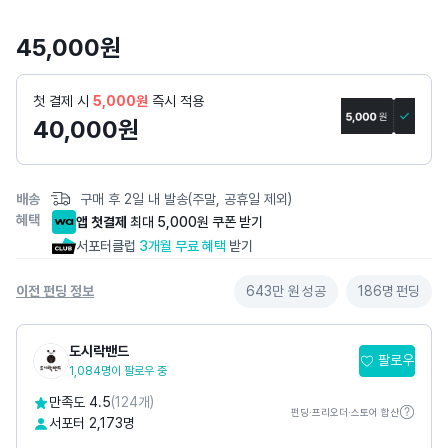
상
세
45,000
원
페
이
첫 결제 시
5,000원
즉시 적용
지
40,000
원
배송
구매 후 2일 내 발송(주말, 공휴일 제외)
혜택
앱 첫결제
최대 5,000원 쿠폰 받기
서포터클럽
3개월 무료 혜택
받기
이전 펀딩 정보
643만 원
성공
186명
펀딩
도시락밴드
팔로우
1,084명이 팔로우 중
만족도 4.5
(124개)
펀딩·프리오더·스토어 합산
서포터 2,173명
카카오톡채널
@
@dosirockband