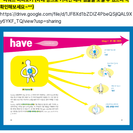
확인해보세요~^^)
https://drive.google.com/file/d/1JF8Xd1bZDIZ4PbeQSjlQAL9X
y6YKF_TQ/view?usp=sharing