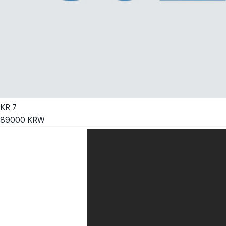
KR
7
89000
KRW