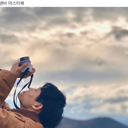
비앤비 마스터북
wadiz NEXT BRAND
와디즈 블로그
공
와디즈 파트너 서비스
브랜드 스토리
이
IP 라이선스 사업 신청
브랜드 슬로건
보
와디즈 스쿨
협력 프로그램
와디
도움말센터
와디즈 어워즈
채
서포터클럽 멤버십
성공 프로젝트