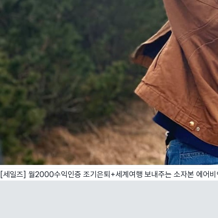
[세일즈] 월2000수익인증 조기은퇴+세계여행 보내주는 소자본 에어