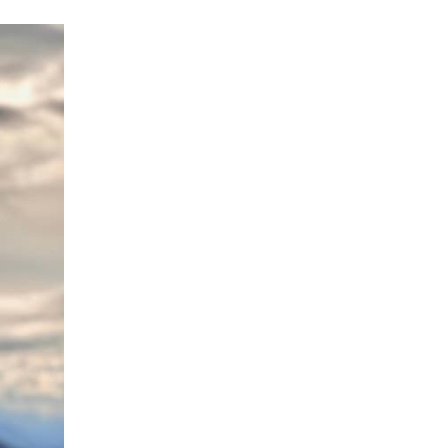
지사항
벤트
new
도자료
즈 IR
용