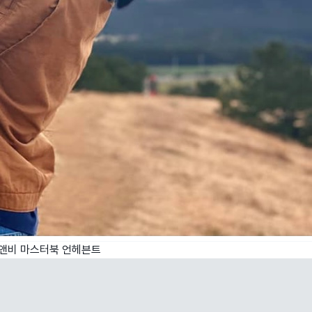
비앤비 마스터북
언헤븐트