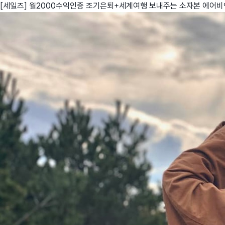
[세일즈] 월2000수익인증 조기은퇴+세계여행 보내주는 소자본 에어
친구
와디즈 에디션
메이커센터