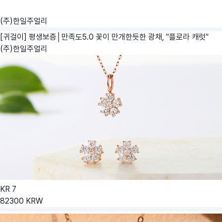
(주)한일주얼리
[귀걸이] 평생보증│만족도5.0 꽃이 만개한듯한 광채, "플로라 캐럿"
(주)한일주얼리
KR
7
82300
KRW