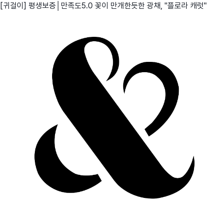
[귀걸이] 평생보증│만족도5.0 꽃이 만개한듯한 광채, "플로라 캐럿"