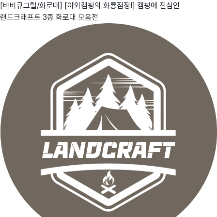
[바비큐그릴/화로대] [야외캠핑의 화룡점정!] 캠핑에 진심인
랜드크래프트 3종 화로대 모음전