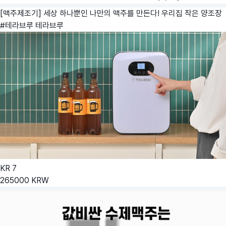
[맥주제조기] 세상 하나뿐인 나만의 맥주를 만든다! 우리집 작은 양조장
#테라브루
테라브루
KR
7
265000
KRW