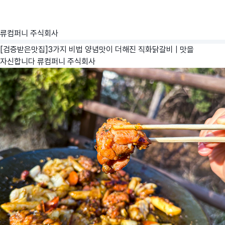
류컴퍼니 주식회사
[검증받은맛집]3가지 비법 양념맛이 더해진 직화닭갈비 | 맛을
자신합니다
류컴퍼니 주식회사